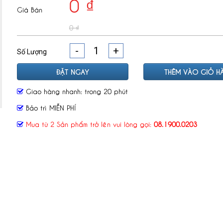
0 ₫
Giá Bán
0 ₫
-
+
Số Lượng
ĐẶT NGAY
THÊM VÀO GIỎ H
Giao hàng nhanh: trong 20 phút
Bảo trì MIỄN PHÍ
Mua từ 2 Sản phẩm trở lên vui lòng gọi:
08.1900.0203