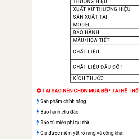
THƯƠNG HIỆU
XUẤT XỨ THƯƠNG HIỆU
SẢN XUẤT TẠI
MODEL
BẢO HÀNH
MÀU/HỌA TIẾT
CHẤT LIỆU
CHẤT LIỆU ĐẦU ĐỐT
KÍCH THƯỚC
TẠI SAO NÊN CHỌN MUA BẾP TẠI HỆ TH
Sản phẩm chính hãng
Bảo hành chu đáo
Bảo trì miễn phí tại nhà
Giá được niêm yết rõ ràng và công khai