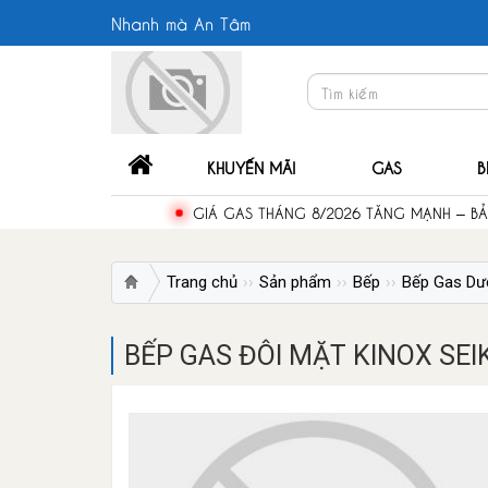
Nhanh mà An Tâm
KHUYẾN MÃI
GAS
B
GIÁ GAS THÁNG 8/2026 TĂNG MẠNH – B
Trang chủ
Sản phẩm
Bếp
Bếp Gas Dư
BẾP GAS ĐÔI MẶT KINOX SEI