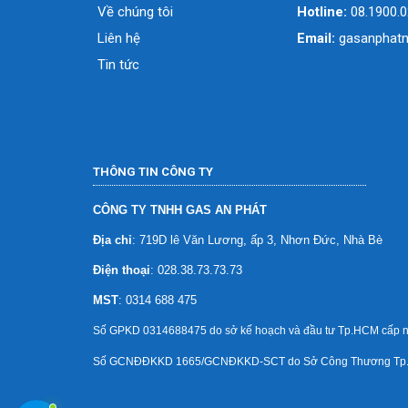
Về chúng tôi
Hotline:
08.1900.
Liên hệ
Email:
gasanphat
Tin tức
THÔNG TIN CÔNG TY
CÔNG TY TNHH GAS AN PHÁT
Địa chỉ
: 719D lê Văn Lương, ấp 3, Nhơn Đức, Nhà Bè
Điện thoại
: 028.38.73.73.73
MST
: 0314 688 475
Số GPKD 0314688475 do sở kế hoạch và đầu tư Tp.HCM cấp n
Số GCNĐĐKKD 1665/GCNĐKKD-SCT do Sở Công Thương Tp.H