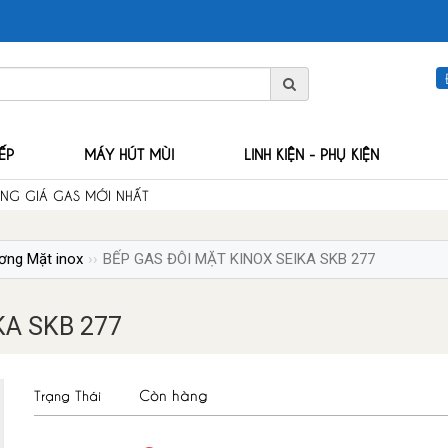
ẾP
MÁY HÚT MÙI
LINH KIỆN - PHỤ KIỆN
ẢNG GIÁ GAS MỚI NHẤT
ơng Mặt inox
BẾP GAS ĐÔI MẶT KINOX SEIKA SKB 277
KA SKB 277
Còn hàng
Trạng Thái