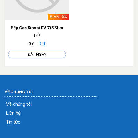
GIẢM: 5%
Bếp Gas Rinnai RV 715 Slim
(G)
0 ₫
0 ₫
ĐẶT NGAY
VỀ CHÚNG TÔI
Về chúng tôi
Liên hệ
Tin tức