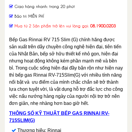
Giao hàng nhanh: trong 20 phút
Bảo trì MIỄN PHÍ
Mua từ 2 Sản phẩm trở lên vui lòng gọi:
08.1900.0203
Bếp Gas Rinnai RV 715 Slim (G) chính hãng được
sản xuất trên dây chuyền công nghệ hiện đại, tiên tiến
của Nhật Bản, bếp sở hữu thiết kế nhỏ gọn, hiện đại
nhưng hoạt động không kém phần mạnh mẽ và bền
bỉ. Trong cuộc sống hiện đại đầy bận rộn như hiện nay
thì bếp gas Rinnai RV-715Slim(G) với nhiều tính năng
nổi bật và ưu điểm của mình chắc chắn sẽ trở thành
lựa chọn tuyệt vời, là vật dụng hỗ trợ đắc lực cho công
việc nấu nướng hàng ngày của người nội trợ trở nên
đơn giản, nhẹ nhàng hơn bao giờ hết.
THÔNG SỐ KỸ THUẬT BẾP GAS RINNAI RV-
715SLIM(G)
Thương hiệu: Rinnai