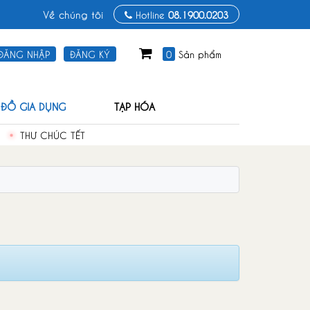
Về chúng tôi
Hotline
08.1900.0203
0
Sản phẩm
ĐĂNG NHẬP
ĐĂNG KÝ
ĐỒ GIA DỤNG
TẠP HÓA
THƯ CHÚC TẾT