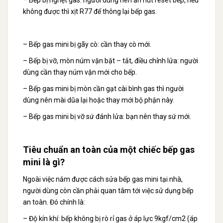
– Bếp bị nghẹt gas: người dùng nên ấn nút reset bếp, nếu
không được thì xịt R77 để thông lại bếp gas.
– Bếp gas mini bị gãy cò: cần thay cò mới.
– Bếp bị vỡ, mòn núm vặn bật – tắt, điều chỉnh lửa: người
dùng cần thay núm vặn mới cho bếp.
– Bếp gas mini bị mòn cần gạt cài bình gas thì người
dùng nên mài dũa lại hoặc thay mới bộ phận này.
– Bếp gas mini bị vỡ sứ đánh lửa: bạn nên thay sứ mới.
Tiêu chuẩn an toàn của một chiếc bếp gas
mini là gì?
Ngoài việc nắm được cách sửa bếp gas mini tại nhà,
người dùng còn cần phải quan tâm tới việc sử dụng bếp
an toàn. Đó chính là:
– Độ kín khí: bếp không bị rò rỉ gas ở áp lực 9kgf/cm2 (áp