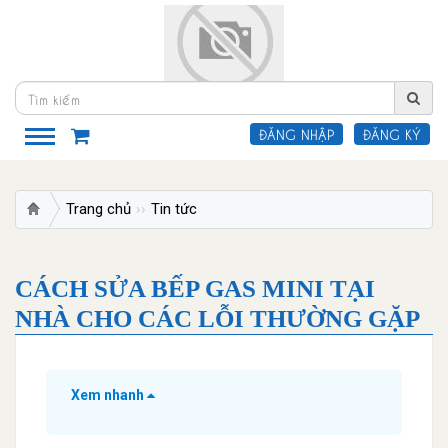
ĐĂNG NHẬP
ĐĂNG KÝ
Trang chủ
Tin tức
Cách sửa bếp gas mini tại nhà cho 
CÁCH SỬA BẾP GAS MINI TẠI
NHÀ CHO CÁC LỖI THƯỜNG GẶP
Xem nhanh