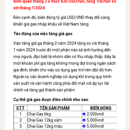
bình quân tháng 2 ở mức 635 USD/tấn, tăng 10$/tấn so
với tháng 1/2024
.
Bên cạnh đó, biến động tỷ giá USD/VND thay đổi cũng
khiến giá gas nhập khẩu về Việt Nam tăng.
Tác động của việc tăng giá gas
Việc tăng giá ga tháng 2 năm 2024 tăng so với tháng
1 năm 2024 trước đó một phần nào sẽ ảnh hưởng đến
mọi người, đặc biệt là nhóm dân có thu nhập thấp. Đây là
một khoản phí gia tăng không mong đợi trong ngân sách
gia đình, khiến cho việc sử dụng gas trở nên đắt đỏ hơn.
Ngoài ra, các doanh nghiệp sử dụng khí trong quy trình
sản xuất và vận hành cũng phải đối mặt với áp lực tài
chính và tăng giá thành sản phẩm.
Cụ thể giá gas được điều chỉnh như sau:
STT
TÊN SẢN PHẨM
BIẾN ĐỘNG
1
Chai Gas 6kg
2.500vnđ
2
Chai Gas 12kg xám
5.000vnđ
3
Chai Gas 12kg màu
5.000vnđ