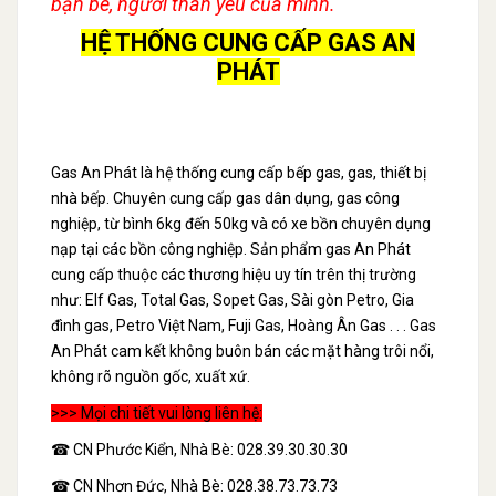
bạn bè, người thân yêu của mình.
HỆ THỐNG CUNG CẤP GAS AN
PHÁT
Gas An Phát là hệ thống cung cấp bếp gas, gas, thiết bị
nhà bếp. Chuyên cung cấp gas dân dụng, gas công
nghiệp, từ bình 6kg đến 50kg và có xe bồn chuyên dụng
nạp tại các bồn công nghiệp. Sản phẩm gas An Phát
cung cấp thuộc các thương hiệu uy tín trên thị trường
như: Elf Gas, Total Gas, Sopet Gas, Sài gòn Petro, Gia
đình gas, Petro Việt Nam, Fuji Gas, Hoàng Ân Gas . . . Gas
An Phát cam kết không buôn bán các mặt hàng trôi nổi,
không rõ nguồn gốc, xuất xứ.
>>> Mọi chi tiết vui lòng liên hệ:
☎ CN Phước Kiển, Nhà Bè: 028.39.30.30.30
☎ CN Nhơn Đức, Nhà Bè: 028.38.73.73.73