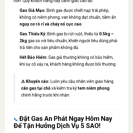
hơn. Quý khách hàng hãy cảnh giác cao độ:
Gas Giả Mạo:
Bình gas được chiết nạp trái phép,
không có niêm phong, van không đạt chuẩn, tiềm ẩn
nguy cơ rò rỉ và cháy nổ cực cao
.
Gas Thiếu Ký:
Bình gas bị rút ruột, thiếu từ
0.5kg –
2kg
gas so với tiêu chuẩn, khiến người tiêu dùng phải
trả tiền cho sản phẩm không đủ.
Hết Bảo Hiểm:
Gas giả thường không có bảo hiểm,
khi sự cố xảy ra, khách hàng không được bồi thường.
⚠️ Khuyến cáo:
Luôn yêu cầu nhân viên giao hàng
cân gas tại chỗ
và kiểm tra kỹ
tem niêm phong
chính hãng trước khi nhận.
Đặt Gas An Phát Ngay Hôm Nay
📞
Để Tận Hưởng Dịch Vụ 5 SAO!