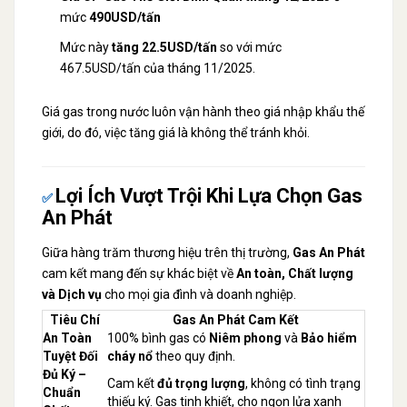
mức
490USD/tấn
Mức này
tăng 22.5USD/tấn
so với mức
467.5USD/tấn của tháng 11/2025.
Giá gas trong nước luôn vận hành theo giá nhập khẩu thế
giới, do đó, việc tăng giá là không thể tránh khỏi.
Lợi Ích Vượt Trội Khi Lựa Chọn Gas
✅
An Phát
Giữa hàng trăm thương hiệu trên thị trường,
Gas An Phát
cam kết mang đến sự khác biệt về
An toàn, Chất lượng
và Dịch vụ
cho mọi gia đình và doanh nghiệp.
Tiêu Chí
Gas An Phát Cam Kết
An Toàn
100% bình gas có
Niêm phong
và
Bảo hiểm
Tuyệt Đối
cháy nổ
theo quy định.
Đủ Ký –
Cam kết
đủ trọng lượng
, không có tình trạng
Chuẩn
thiếu ký. Gas tinh khiết, cho ngọn lửa xanh