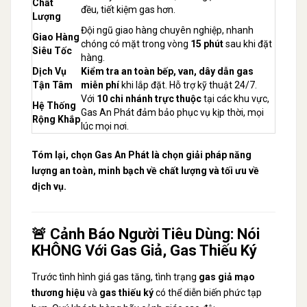
Chất
đều, tiết kiệm gas hơn.
Lượng
Đội ngũ giao hàng chuyên nghiệp, nhanh
Giao Hàng
chóng có mặt trong vòng
15 phút
sau khi đặt
Siêu Tốc
hàng.
Dịch Vụ
Kiểm tra an toàn bếp, van, dây dẫn gas
Tận Tâm
miễn phí
khi lắp đặt. Hỗ trợ kỹ thuật 24/7.
Với
10 chi nhánh trực thuộc
tại các khu vực,
Hệ Thống
Gas An Phát đảm bảo phục vụ kịp thời, mọi
Rộng Khắp
lúc mọi nơi.
Tóm lại, chọn Gas An Phát là chọn giải pháp năng
lượng an toàn, minh bạch về chất lượng và tối ưu về
dịch vụ.
🚨 Cảnh Báo Người Tiêu Dùng: Nói
KHÔNG Với Gas Giả, Gas Thiếu Ký
Trước tình hình giá gas tăng, tình trạng
gas giả mạo
thương hiệu
và
gas thiếu ký
có thể diễn biến phức tạp