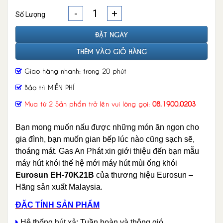
-
+
Số Lượng
ĐẶT NGAY
THÊM VÀO GIỎ HÀNG
Giao hàng nhanh: trong 20 phút
Bảo trì MIỄN PHÍ
Mua từ 2 Sản phẩm trở lên vui lòng gọi:
08.1900.0203
Bạn mong muốn nấu được những món ăn ngon cho
gia đình, bạn muốn gian bếp lúc nào cũng sạch sẽ,
thoáng mát. Gas An Phát xin giới thiệu đến bạn mẫu
máy hút khói thế hệ mới máy hút mùi ống khói
Eurosun EH-70K21B
của thương hiệu Eurosun –
Hãng sản xuất Malaysia.
ĐẶC TÍNH SẢN PHẨM
​​Hệ thống hút xả: Tuần hoàn và thông gió