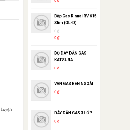
0 ₫
Bếp Gas Rinnai RV 615
Slim (GL-D)
0 ₫
0 ₫
BỘ DÂY DẪN GAS
KATSURA
0 ₫
VAN GAS REN NGOÀI
0 ₫
 Luyện
DÂY DẪN GAS 3 LỚP
0 ₫