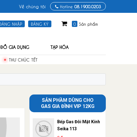
Về chúng tôi
Hotline
08.1900.0203
0
Sản phẩm
ĐĂNG NHẬP
ĐĂNG KÝ
ĐỒ GIA DỤNG
TẠP HÓA
THƯ CHÚC TẾT
SẢN PHẦM DÙNG CHO
GAS GIA ĐÌNH VIP 12KG
Bếp Gas Đôi Mặt Kính
Seika 113