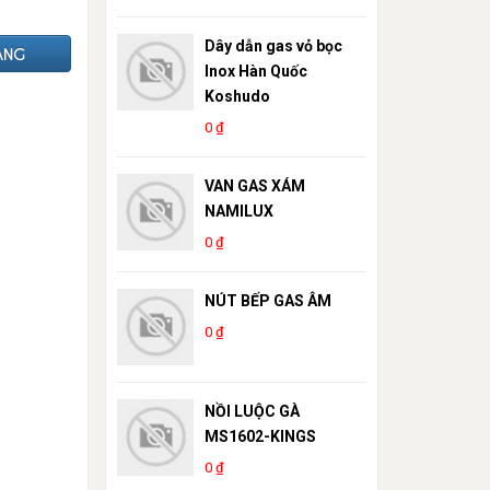
Dây dẫn gas vỏ bọc
ÀNG
Inox Hàn Quốc
Koshudo
0 ₫
VAN GAS XÁM
NAMILUX
0 ₫
NÚT BẾP GAS ÂM
0 ₫
NỒI LUỘC GÀ
MS1602-KINGS
0 ₫