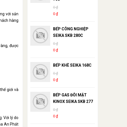
0 ₫
0 ₫
ng với sản
khách hàng
BẾP CÔNG NGHIỆP
SEIKA SKB 280C
0 ₫
ràng, được
0 ₫
BẾP KHÈ SEIKA 168C
0 ₫
0 ₫
hế giới và
BẾP GAS ĐÔI MẶT
KINOX SEIKA SKB 277
0 ₫
0 ₫
. Với lý do
ủa An Phát