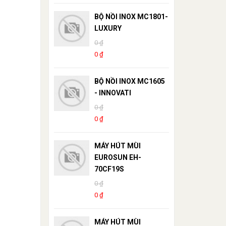
BỘ NỒI INOX MC1801-
LUXURY
0 ₫
0 ₫
BỘ NỒI INOX MC1605
- INNOVATI
0 ₫
0 ₫
MÁY HÚT MÙI
EUROSUN EH-
70CF19S
0 ₫
0 ₫
MÁY HÚT MÙI