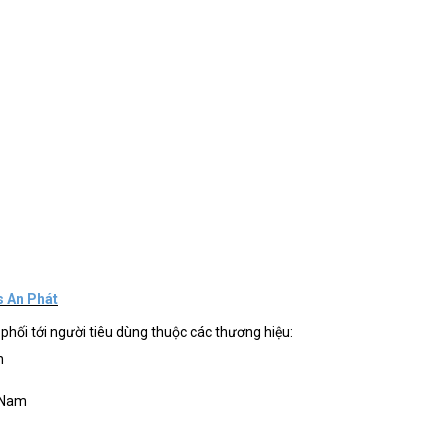
s An Phát
hối tới người tiêu dùng thuộc các thương hiệu:
h
 Nam