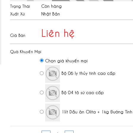
Còn hàng
Trạng Thái
Nhật Bản
Xuất Xứ
Liên hệ
Giá Bán
Quà Khuyến Mại
Chọn giá khuyến mại
Bộ 06 ly thủy tinh cao cấp
Bộ 04 tô sứ cao cấp
1lít Dầu ăn Olita + 1kg Đường Tinh