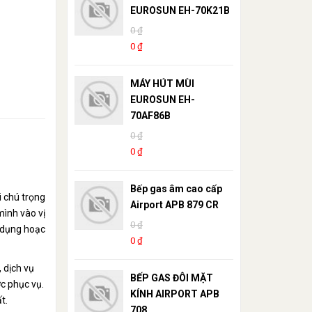
EUROSUN EH-70K21B
0 ₫
0 ₫
MÁY HÚT MÙI
EUROSUN EH-
70AF86B
0 ₫
0 ₫
Bếp gas âm cao cấp
i chú trọng
Airport APB 879 CR
mình vào vị
0 ₫
 dụng hoạc
0 ₫
 dịch vụ
BẾP GAS ĐÔI MẶT
c phục vụ.
KÍNH AIRPORT APB
t.
708