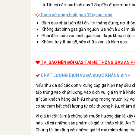
Tất cả các loại bình gas 12kg đều được mua bả
ü
Cách sử dụng bình gas 12kg an toàn
Bình gas phải luôn đặt ở vị trí thẳng đứng, nơi thô
Không đặt bình gas gần nguồn lửa hở và ổ cắm đi
Phải đảm bảo van bình gas luôn được khóa chặt s
Không tự ý tháo gỡ, sửa chữa van và bình gas.
TẠI SAO NÊN ĐỔI GAS TẠI HỆ THỐNG GAS AN P
CHẤT LƯỢNG DỊCH VỤ ĐÃ ĐƯỢC KHẲNG ĐỊNH
Nếu như đa số các đơn vị cung cấp ga hiện nay đều c
tập trung vào chất lượng, vào dịch vụ, giá trị mà kh
trí của khách hàng để hiểu những mong muốn, kỳ vọ
có sự cam kết chất lượng từ các thương hiệu, nhằm đ
Vì giá trị cốt lõi mà chúng tôi muốn hướng đến là xâ
nào, kể cả những sản phẩm có giá trị thấp nhất, An
Chúng tôi tin rằng với những giá trị mà mình đang t