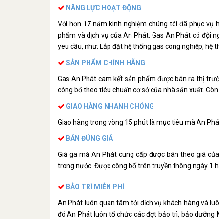
NĂNG LỰC HOẠT ĐỘNG
Với hơn 17 năm kinh nghiệm chúng tôi đã phục vụ h
phẩm và dịch vụ của An Phát. Gas An Phát có đội ng
yêu cầu, như: Lắp đặt hệ thống gas công nghiệp, hệ th
SẢN PHẨM CHÍNH HÃNG
Gas An Phát cam kết sản phẩm được bán ra thị trườ
công bố theo tiêu chuẩn cơ sở của nhà sản xuất. Cò
GIAO HÀNG NHANH CHÓNG
Giao hàng trong vòng 15 phút là mục tiêu mà An Phát
BÁN ĐÚNG GIÁ
Giá ga mà An Phát cung cấp được bán theo giá của 
trong nước. Được công bố trên truyền thông ngày 1 
BẢO TRÌ MIỄN PHÍ
An Phát luôn quan tâm tới dịch vụ khách hàng và lu
đó An Phát luôn tổ chức các đợt bảo trì, bảo dưỡng