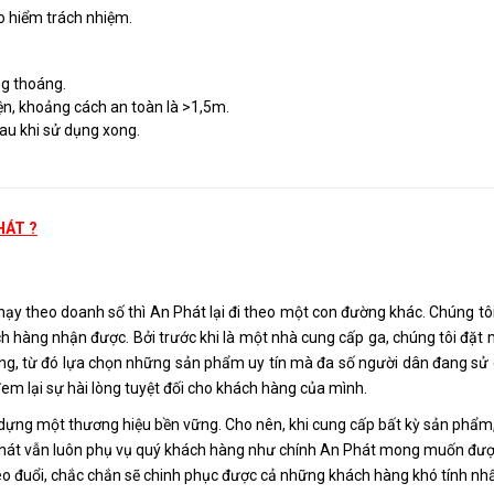
o hiểm trách nhiệm.
ng thoáng.
ện, khoảng cách an toàn là >1,5m.
au khi sử dụng xong.
HÁT ?
hạy theo doanh số thì An Phát lại đi theo một con đường khác. Chúng tô
ách hàng nhận được. Bởi trước khi là một nhà cung cấp ga, chúng tôi đặt 
ng, từ đó lựa chọn những sản phẩm uy tín mà đa số người dân đang sử
em lại sự hài lòng tuyệt đối cho khách hàng của mình.
y dựng một thương hiệu bền vững. Cho nên, khi cung cấp bất kỳ sản phẩm,
 Phát vẫn luôn phụ vụ quý khách hàng như chính An Phát mong muốn đượ
heo đuổi, chắc chắn sẽ chinh phục được cả những khách hàng khó tính nhấ