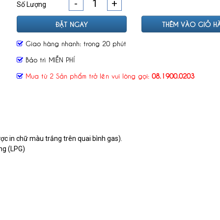
-
+
Số Lượng
ĐẶT NGAY
THÊM VÀO GIỎ H
Giao hàng nhanh: trong 20 phút
Bảo trì MIỄN PHÍ
Mua từ 2 Sản phẩm trở lên vui lòng gọi:
08.1900.0203
ược in chữ màu trắng trên quai bình gas).
ng (LPG)